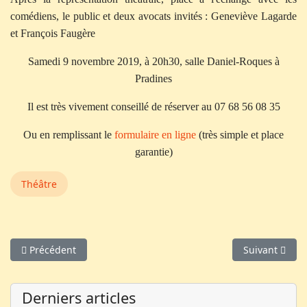
comédiens, le public et deux avocats invités : Geneviève Lagarde
et François Faugère
Samedi 9 novembre 2019, à 20h30, salle Daniel-Roques à
Pradines
Il est très vivement conseillé de réserver au 07 68 56 08 35
Ou en remplissant le
formulaire en ligne
(très simple et place
garantie)
Théâtre
Article précédent : Mange ta soupe
Article suiva
Précédent
Suivant
Derniers articles