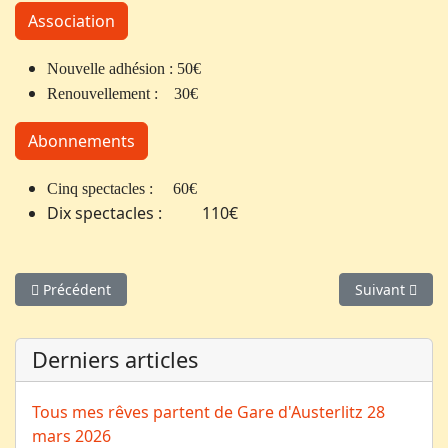
Association
Nouvelle adhésion : 50€
Renouvellement : 30€
Abonnements
Cinq spectacles : 60€
Dix spectacles : 110€
Article précédent : Vacarmes ou comment l'homme marche sur
Article suivan
Précédent
Suivant
Derniers articles
Tous mes rêves partent de Gare d'Austerlitz
28
mars 2026