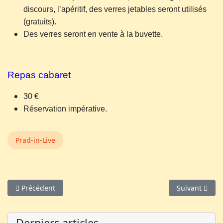
discours, l’apéritif, des verres jetables seront utilisés
(gratuits).
Des verres seront en vente à la buvette.
Repas cabaret
30 €
Réservation impérative.
Prad-in-Live
Article précédent : Programmation
Article suivan
Précédent
Suivant
Derniers articles