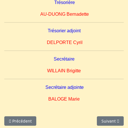
Trésorière
AU-DUONG
Bernadette
Trésorier adjoint
DELPORTE
Cyril
Secrétaire
WILLAIN Brigitte
Secrétaire adjointe
BALOGE Marie
Article précédent : Les statuts
Article suivan
Précédent
Suivant