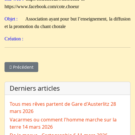
https://www.facebook.com/cote.choeur
Objet :
Association ayant pour but l’enseignement, la diffusion
et la promotion du chant chorale
Création :
Article précédent : Le conseil d'administration
Précédent
Derniers articles
Tous mes rêves partent de Gare d'Austerlitz
28
mars 2026
Vacarmes ou comment l'homme marche sur la
terre
14 mars 2026