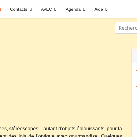
Contacts
AVEC
Agenda
Aide
Valider
s, stéréoscopes... autant d'objets éblouissants, pour la
ouent des lois de l'optique avec gourmandise. Quelques