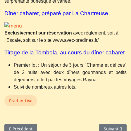
surprenante burlesque et variée.
Dîner cabaret, préparé par La Chartreuse
Exclusivement sur réservation
avec règlement, soit à
l'Escale, soit sur le site www.avec-pradines.fr/
Tirage de la Tombola, au cours du dîner cabaret
Premier lot : Un séjour de 3 jours "Charme et délices"
de 2 nuits avec deux dîners gourmands et petits
déjeuners, offert par les Voyages Raynal
Suivi de nombreux autres lots.
Prad-in-Live
Article précédent : Cie Illusoire Jardin
Article suivan
Précédent
Suivant