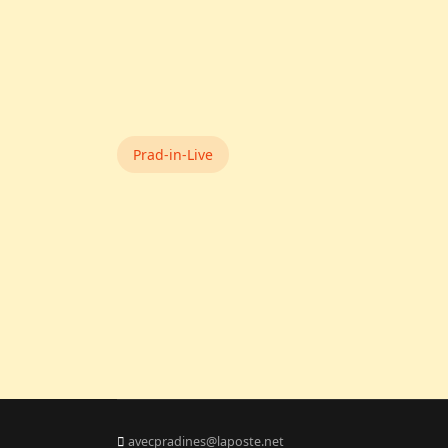
Prad-in-Live
avecpradines@laposte.net