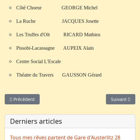
Côté Choeur GEORGE Michel
La Ruche JACQUES Josette
Les Truffes d'Olt RICARD Mathieu
Pissobi-Lacassagne AUPEIX Alain
Centre Social L'Escale
Théatre du Travers GAUSSON Gérard
Article précédent : Le bureau
Article suivan
Précédent
Suivant
Derniers articles
Tous mes rêves partent de Gare d'Austerlitz
28