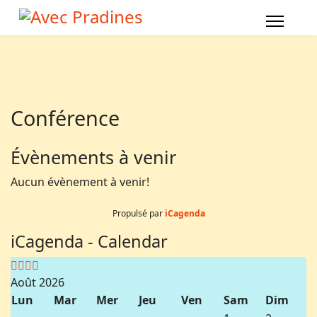
Année
Mois
Année
Mois
précédente
précédent
suivante
suivant
Conférence
Évènements à venir
Aucun évènement à venir!
Propulsé par
iCagenda
iCagenda - Calendar
Août 2026
Lun
Mar
Mer
Jeu
Ven
Sam
Dim