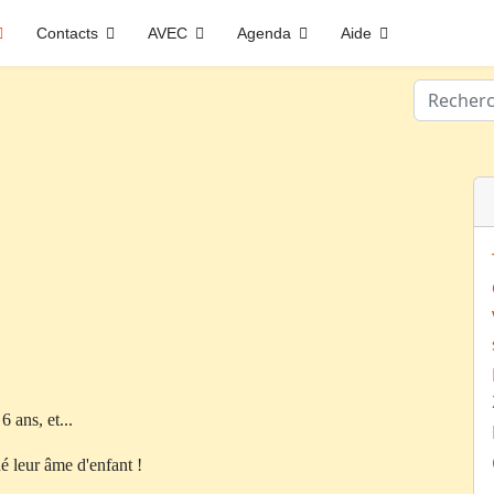
Contacts
AVEC
Agenda
Aide
Valider
 ans, et...
dé leur âme d'enfant !