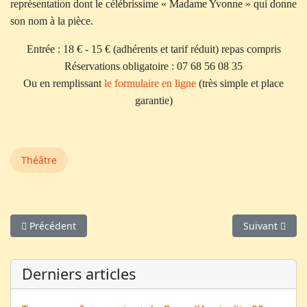
représentation dont le célébrissime « Madame Yvonne » qui donne
son nom à la pièce.
Entrée : 18 € - 15 € (adhérents et tarif réduit) repas compris
Réservations obligatoire : 07 68 56 08 35
Ou en remplissant
le formulaire en ligne
(très simple et place
garantie)
Théâtre
Article précédent : Veil / Badinter ou de la conviction et du c
Article suivan
Précédent
Suivant
Derniers articles