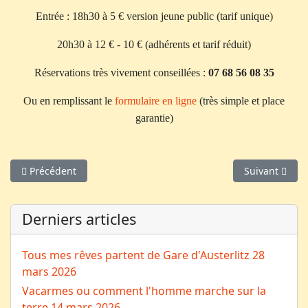
Entrée : 18h30 à 5 € version jeune public (tarif unique)
20h30 à 12 € - 10 € (adhérents et tarif réduit)
Réservations très vivement conseillées :
07 68 56 08 35
Ou en remplissant le
formulaire en ligne
(très simple et place
garantie)
Article précédent : Madame Yvonne
Article suivan
Précédent
Suivant
Derniers articles
Tous mes rêves partent de Gare d'Austerlitz
28
mars 2026
Vacarmes ou comment l'homme marche sur la
terre
14 mars 2026