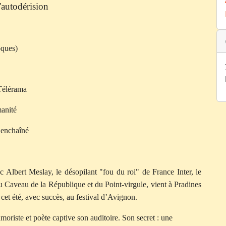
'autodérision
oques)
 Télérama
manité
d enchaîné
 Albert Meslay, le désopilant "fou du roi" de France Inter, le
u Caveau de la République et du Point-virgule, vient à Pradines
t cet été, avec succès, au festival d’Avignon.
oriste et poète captive son auditoire. Son secret : une