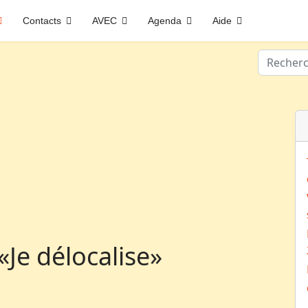
Contacts
AVEC
Agenda
Aide
Valider
«Je délocalise»