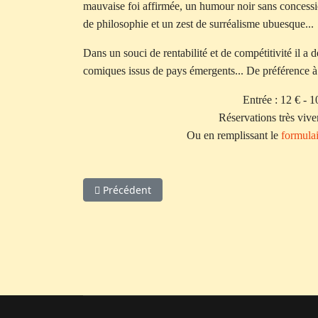
mauvaise foi affirmée, un humour noir sans concessi
de philosophie et un zest de surréalisme ubuesque...
Dans un souci de rentabilité et de compétitivité il a
comiques issus de pays émergents... De préférence à
Entrée : 12 € - 10
Réservations très vive
Ou en remplissant le
formulai
Article précédent : L'Occitanie… pour les nuls
Précédent