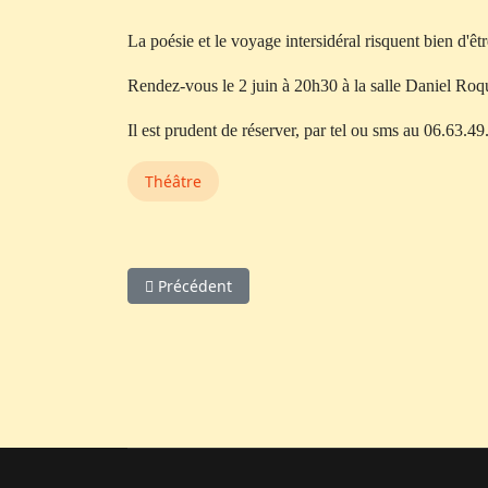
La poésie et le voyage intersidéral risquent bien d'êt
Rendez-vous le 2 juin à 20h30 à la salle Daniel Roq
Il est prudent de réserver, par tel ou sms au 06.63.4
Théâtre
Article précédent : Les palmes de M. Schutz
Précédent