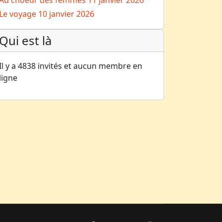
Au choeur des femmes
11 janvier 2026
Le voyage
10 janvier 2026
Qui est là
Il y a 4838 invités et aucun membre en
ligne
couti attend la retraite