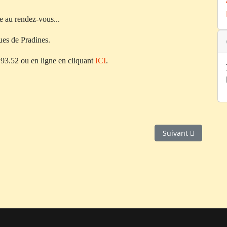
re au rendez-vous...
ues de Pradines.
9.93.52 ou en ligne en cliquant
ICI
.
Article suivant : Ja
Suivant