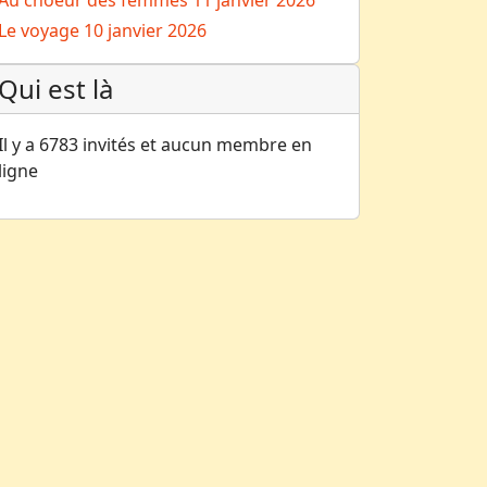
Au choeur des femmes
11 janvier 2026
Le voyage
10 janvier 2026
Qui est là
Il y a 6783 invités et aucun membre en
ligne
école des maris