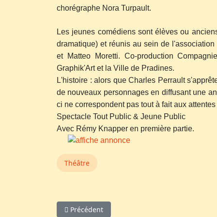
chorégraphe Nora Turpault.
Les jeunes comédiens sont élèves ou anciens
dramatique) et réunis au sein de l'associatio
et Matteo Moretti. Co-production Compagni
Graphik'Art et la Ville de Pradines.
L'histoire : alors que Charles Perrault s'apprêt
de nouveaux personnages en diffusant une anno
ci ne correspondent pas tout à fait aux attentes d
Spectacle Tout Public & Jeune Public
Avec Rémy Knapper en première partie.
Théâtre
Article précédent : Le secret des masques
Précédent