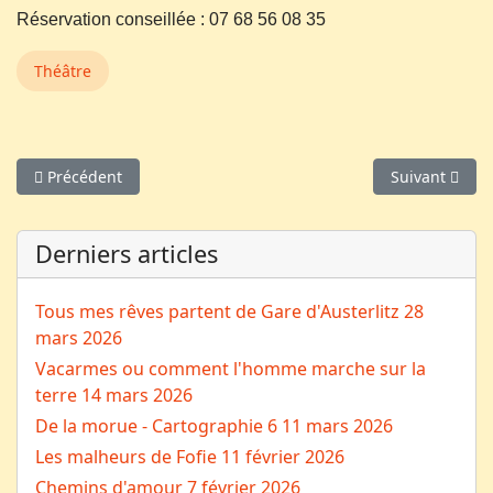
Réservation conseillée : 07 68 56 08 35
Théâtre
Article précédent : "Les Truffes d’Olt" face à "Les Ours Molair
Article suivan
Précédent
Suivant
Derniers articles
Tous mes rêves partent de Gare d'Austerlitz
28
mars 2026
Vacarmes ou comment l'homme marche sur la
terre
14 mars 2026
De la morue - Cartographie 6
11 mars 2026
Les malheurs de Fofie
11 février 2026
Chemins d'amour
7 février 2026