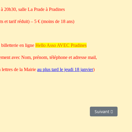
à 20h30, salle La Prade à Pradines
s et tarif réduit) – 5 € (moins de 18 ans)
billetterie en ligne
Hello Asso AVEC Pradines
ement avec Nom, prénom, téléphone et adresse mail,
 lettres de la Mairie
au plus tard le jeudi 18 janvier
)
Article suivant : La
Suivant