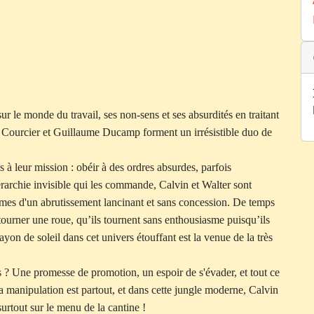
 le monde du travail, ses non-sens et ses absurdités en traitant
 Courcier et Guillaume Ducamp forment un irrésistible duo de
s à leur mission : obéir à des ordres absurdes, parfois
érarchie invisible qui les commande, Calvin et Walter sont
times d'un abrutissement lancinant et sans concession. De temps
e tourner une roue, qu’ils tournent sans enthousiasme puisqu’ils
rayon de soleil dans cet univers étouffant est la venue de la très
es ? Une promesse de promotion, un espoir de s'évader, et tout ce
La manipulation est partout, et dans cette jungle moderne, Calvin
 surtout sur le menu de la cantine !