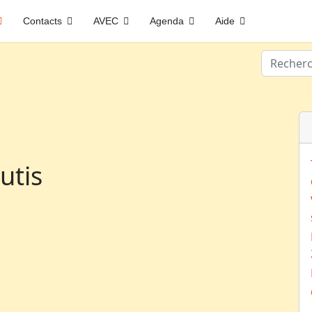
Contacts
AVEC
Agenda
Aide
Valider
utis