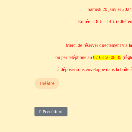
Samedi 20 janvier 2024 
Entrée : 18 € – 14 € (adhérent
Merci de réserver directement via la 
ou par téléphone au
07 68 56 08 35
(règl
à déposer sous enveloppe dans la boîte à
Théâtre
Article précédent : Strampalati
Précédent