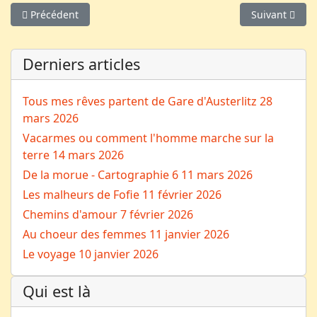
Article précédent : J’ai un clown dans mon utérus
Article suivan
Précédent
Suivant
Derniers articles
Tous mes rêves partent de Gare d'Austerlitz
28
mars 2026
Vacarmes ou comment l'homme marche sur la
terre
14 mars 2026
De la morue - Cartographie 6
11 mars 2026
Les malheurs de Fofie
11 février 2026
Chemins d'amour
7 février 2026
Au choeur des femmes
11 janvier 2026
Le voyage
10 janvier 2026
Qui est là