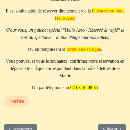
Il est souhaitable de réserver directement via la
billetterie en ligne
Hello Asso
(Pour vous, un guichet spécial "Hello Asso / Réservé & réglé" le
soir du spectacle – inutile d'imprimer vos billets)
Ou en remplissant le
formulaire en ligne
.
Vous pouvez, si vous le souhaitez,
confirmer votre réservation en
déposant le chèque correspondant dans la boîte à lettres de la
Mairie
Ou par téléphone au
07 68 56 08 35
Théâtre
Article précédent : Le Comte de Monte Cristo
Article suiva
Précédent
Suivant