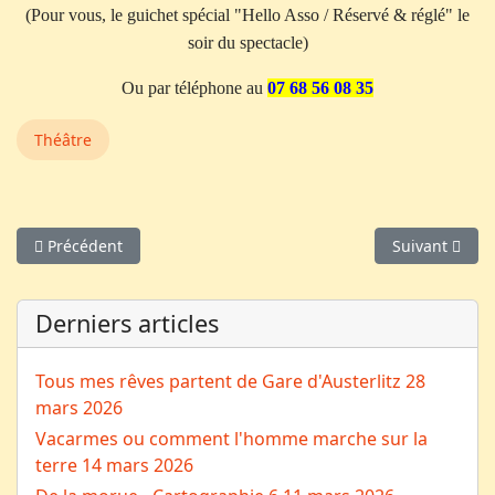
(Pour vous, le guichet spécial "Hello Asso / Réservé & réglé" le
soir du spectacle)
Ou par téléphone au
07 68 56 08 35
Théâtre
Article précédent : Antigone, la révolte et le pouvoir
Article suivan
Précédent
Suivant
Derniers articles
Tous mes rêves partent de Gare d'Austerlitz
28
mars 2026
Vacarmes ou comment l'homme marche sur la
terre
14 mars 2026