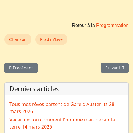
Retour à la
Programmation
Chanson
Prad'in'Live
Article précédent : Repas-Cabaret
Article suivan
Précédent
Suivant
Derniers articles
Tous mes rêves partent de Gare d'Austerlitz
28
mars 2026
Vacarmes ou comment l'homme marche sur la
terre
14 mars 2026