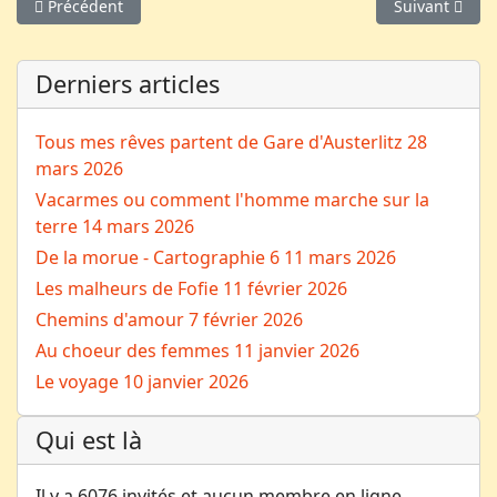
Article précédent : Pour & Contre Ut
Article suivant
Précédent
Suivant
Derniers articles
Tous mes rêves partent de Gare d'Austerlitz
28
mars 2026
Vacarmes ou comment l'homme marche sur la
terre
14 mars 2026
De la morue - Cartographie 6
11 mars 2026
Les malheurs de Fofie
11 février 2026
Chemins d'amour
7 février 2026
Au choeur des femmes
11 janvier 2026
Le voyage
10 janvier 2026
Qui est là
Il y a 6076 invités et aucun membre en ligne