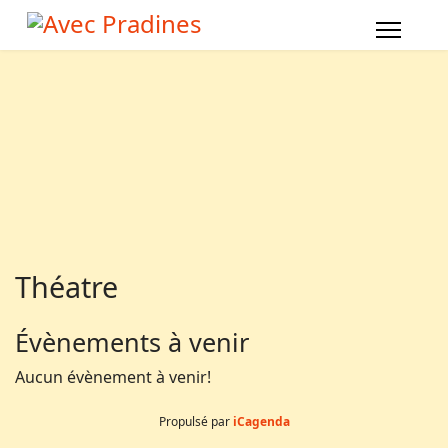
Année
Mois
Année
Mois
précédente
précédent
suivante
suivant
Théatre
Évènements à venir
Aucun évènement à venir!
Propulsé par
iCagenda