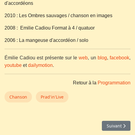
d'accordéons
2010 : Les Ombres sauvages / chanson en images
2008 : Emilie Cadiou Format à 4 / quatuor
2006 : La mangeuse d'accordéon / solo
Émilie Cadiou est présente sur le
web
, un
blog
,
facebook
,
youtube
et
dailymotion
.
Retour à la
Programmation
Chanson
Prad'in'Live
Article suivan
Suivant