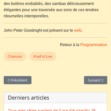
des boléros endiablés, des sambas délicieusement
élégantes pour une traversée aux sons de ces tendres
ritournelles intemporelles.
John Peter Goodnight est présent sur le
web
.
Retour à la
Programmation
Chanson
Prad'in'Live
Article précédent : La Troupe en Boule
Article suivant
Précédent
Suivant
Derniers articles
Tous mes rêves partent de Gare d'Austerlitz
28