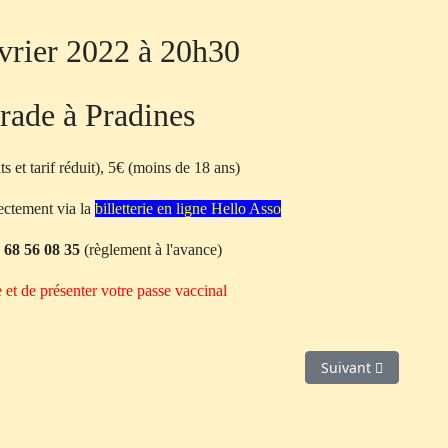
vrier 2022 à 20h30
Prade à Pradines
s et tarif réduit), 5€ (moins de 18 ans)
irectement via la
billetterie en ligne Hello Asso
 68 56 08 35
(règlement à l'avance)
 et de présenter votre passe vaccinal
Article suivant : D
Suivant