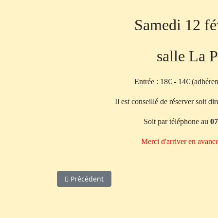
Samedi 12 fé
salle La 
Entrée : 18€ - 14€ (adhérent
Il est conseillé de réserver soit d
Soit par téléphone au
07
Merci d'arriver en avance
Article précédent : Diagnostique réservé
Précédent