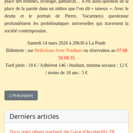
place des femmes, écologie, patriarcat… il est aussi question de la
place de la parole dans un milieu que l’on dit « taiseux ». Avec le
destin et le portrait de Pierre, Vacarme(s) questionne
profondément les problématiques universelles qui traversent la
société contemporaine.
Samedi 14 mars 2026 à 20h30 à La Prade
Billetterie : sur
HelloAsso Avec Pradines
ou réservation au
07 68
56 08 35
Tarif plein : 18 € / Adhérent 14€ / étudiant, minima sociaux : 12 €
/ moins de 18 ans : 5 €
Article précédent : Tous mes rêves partent de Gare d'Austerlit
Précédent
Derniers articles
Tous mes rêves partent de Gare d'Austerlitz
28