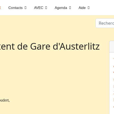
Contacts
AVEC
Agenda
Aide
Valider
ent de Gare d'Austerlitz
udert,